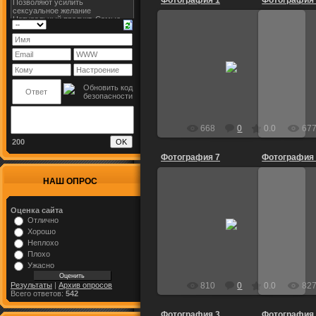
Фотография 1
Фотография
14.05.2009
2
Dietrich
668
0
0.0
67
200
Фотография 7
Фотография
НАШ ОПРОС
Оценка сайта
29.04.2009
2
Отлично
Хорошо
Dietrich
Неплохо
Плохо
Ужасно
Результаты
|
Архив опросов
810
0
0.0
82
Всего ответов:
542
Фотография 3
Фотография