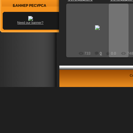
БАННЕР РЕСУРСА
Need our banner?
29.04.2009
2
Dietrich
733
0
0.0
74
Co