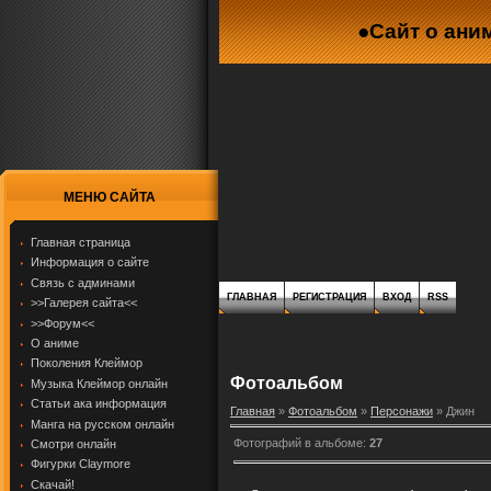
●Сайт о ани
МЕНЮ САЙТА
Главная страница
Информация о сайте
Связь с админами
ГЛАВНАЯ
РЕГИСТРАЦИЯ
ВХОД
RSS
>>Галерея сайта<<
>>Форум<<
О аниме
Поколения Клеймор
Фотоальбом
Музыка Клеймор онлайн
Статьи ака информация
Главная
»
Фотоальбом
»
Персонажи
» Джин
Манга на русском онлайн
Фотографий в альбоме
:
27
Смотри онлайн
Фигурки Claymore
Скачай!