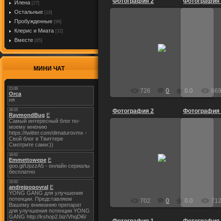
Фотография 2
Фотография
Илена
[27]
Остальные
[18]
Пробужденные
[96]
Клерис и Миата
[32]
Вместе
27.05.2009
2
[65]
Dietrich
МИНИ ЧАТ
726
0
0.0
66
Фотография 2
Фотография
14.05.2009
1
Dietrich
702
0
0.0
71