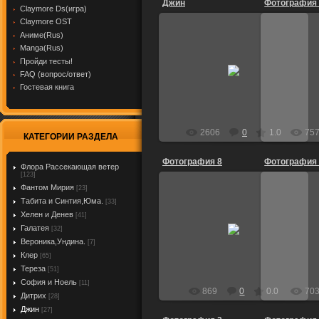
Джин
Фотография
Claymore Ds(игра)
Claymore OST
Аниме(Rus)
Manga(Rus)
06.04.2010
2
Пройди тесты!
FAQ (вопрос/ответ)
Нисса
Гостевая книга
2606
0
1.0
75
КАТЕГОРИИ РАЗДЕЛА
Фотография 8
Фотография
Флора Рассекающая ветер
[123]
Фантом Мирия
[23]
Табита и Синтия,Юма.
[33]
Хелен и Денев
[41]
27.05.2009
2
Галатея
[32]
Dietrich
Вероника,Ундина.
[7]
Клер
[65]
Тереза
[51]
София и Ноель
[11]
869
0
0.0
70
Дитрих
[28]
Джин
[27]