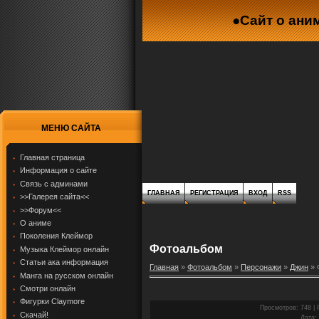
●Сайт о ани
МЕНЮ САЙТА
Главная страница
Информация о сайте
Связь с админами
ГЛАВНАЯ
РЕГИСТРАЦИЯ
ВХОД
RSS
>>Галерея сайта<<
>>Форум<<
О аниме
Поколения Клеймор
Фотоальбом
Музыка Клеймор онлайн
Статьи ака информация
Главная
»
Фотоальбом
»
Персонажи
»
Джин
» 
Манга на русском онлайн
Смотри онлайн
Фигурки Claymore
Просмотров
: 748 |
Скачай!
Дата
: