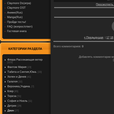
Claymore Ds(игра)
Просмотреть
Claymore OST
Аниме(Rus)
Manga(Rus)
Пройди тесты!
FAQ (вопрос/ответ)
Гостевая книга
« Предыдущая
|
17
18
Всего комментариев
:
0
КАТЕГОРИИ РАЗДЕЛА
Добавлять комментарии мо
Флора Рассекающая ветер
[123]
Фантом Мирия
[23]
Табита и Синтия,Юма.
[33]
Хелен и Денев
[41]
Галатея
[32]
Вероника,Ундина.
[7]
Клер
[65]
Тереза
[51]
София и Ноель
[11]
Дитрих
[28]
Джин
[27]