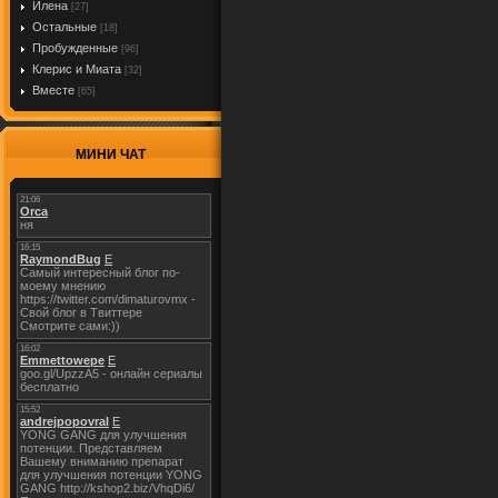
Илена
[27]
Остальные
[18]
Пробужденные
[96]
Клерис и Миата
[32]
Вместе
[65]
МИНИ ЧАТ