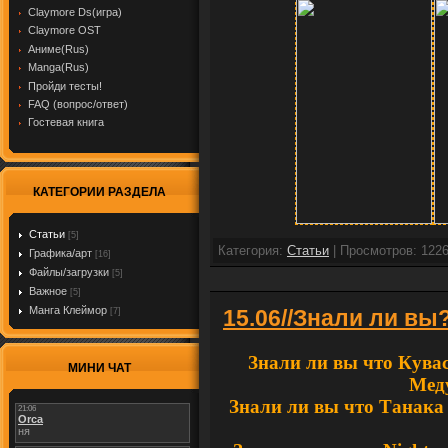
Claymore Ds(игра)
Claymore OST
Аниме(Rus)
Manga(Rus)
Пройди тесты!
FAQ (вопрос/ответ)
Гостевая книга
КАТЕГОРИИ РАЗДЕЛА
Cтатьи
[5]
Категория:
Cтатьи
| Просмотров: 1226
Графика/арт
[16]
Файлы/загрузки
[5]
Важное
[5]
Манга Клеймор
15.06//Знали ли вы
[7]
Знали ли вы что Кува
МИНИ ЧАТ
Меду
Знали ли вы что
Танака