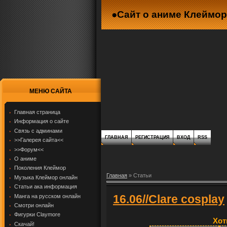
●Сайт о аниме Клеймор
МЕНЮ САЙТА
Главная страница
Информация о сайте
Связь с админами
ГЛАВНАЯ
РЕГИСТРАЦИЯ
ВХОД
RSS
>>Галерея сайта<<
>>Форум<<
О аниме
Поколения Клеймор
Главная
»
Cтатьи
Музыка Клеймор онлайн
Статьи ака информация
16.06//Clare cosplay
Манга на русском онлайн
Смотри онлайн
Фигурки Claymore
Хот
Скачай!