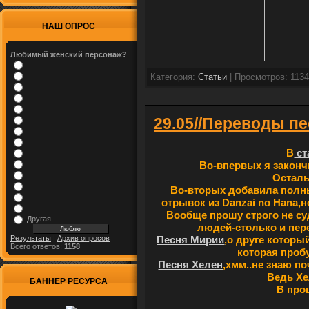
НАШ ОПРОС
Любимый женский персонаж?
Категория:
Cтатьи
| Просмотров: 1134
29.05//Переводы пе
В
ст
Во-впервых я законч
Осталь
Во-вторых добавила полны
отрывок из Danzai no Hana,
Вообще прошу строго не суд
Другая
людей-столько и пере
Песня Мирии
,о друге которы
Результаты
|
Архив опросов
Всего ответов:
1158
которая проб
Песня Хелен
,хмм..не знаю по
Ведь Хе
БАННЕР РЕСУРСА
В про