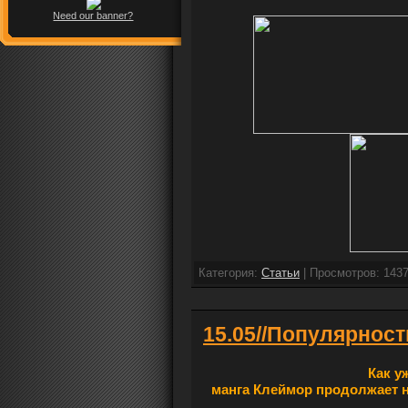
Need our banner?
Категория:
Cтатьи
| Просмотров: 1437
15.05//Популярност
Как у
манга Клеймор продолжает н