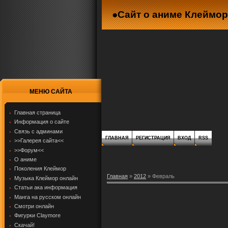
●Сайт о аниме Клеймор
МЕНЮ САЙТА
Главная страница
Информация о сайте
Связь с админами
ГЛАВНАЯ
РЕГИСТРАЦИЯ
ВХОД
RSS
>>Галерея сайта<<
>>Форум<<
О аниме
Поколения Клеймор
Главная
»
2012
»
Февраль
Музыка Клеймор онлайн
Статьи ака информация
Манга на русском онлайн
Смотри онлайн
Фигурки Claymore
Скачай!