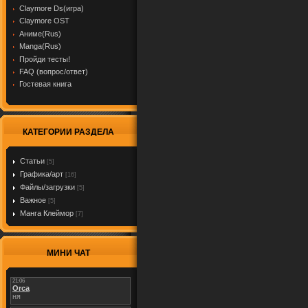
Claymore Ds(игра)
Claymore OST
Аниме(Rus)
Manga(Rus)
Пройди тесты!
FAQ (вопрос/ответ)
Гостевая книга
КАТЕГОРИИ РАЗДЕЛА
Cтатьи
[5]
Графика/арт
[16]
Файлы/загрузки
[5]
Важное
[5]
Манга Клеймор
[7]
МИНИ ЧАТ