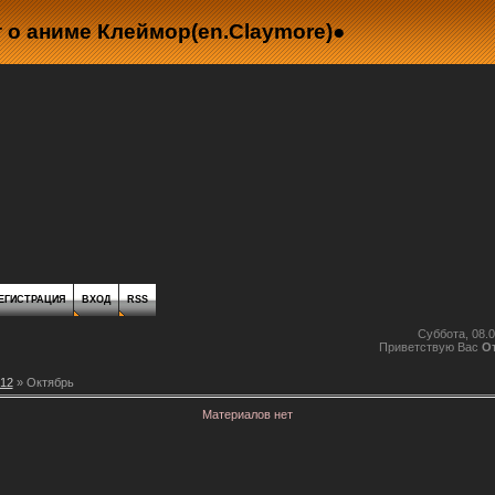
 о аниме Клеймор(en.Claymore)●
ЕГИСТРАЦИЯ
ВХОД
RSS
Суббота, 08.0
Приветствую Вас
О
12
»
Октябрь
Материалов нет