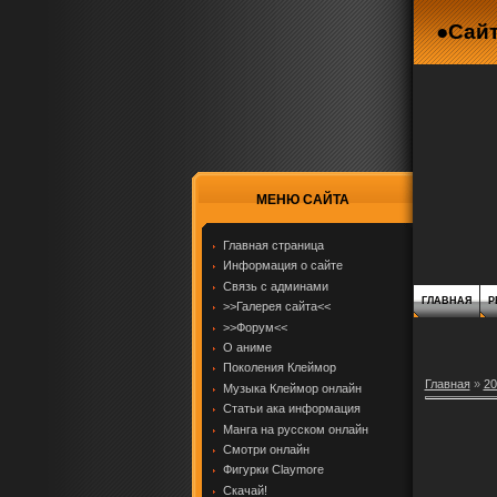
●Сайт
МЕНЮ САЙТА
Главная страница
Информация о сайте
Связь с админами
ГЛАВНАЯ
Р
>>Галерея сайта<<
>>Форум<<
О аниме
Поколения Клеймор
Главная
»
20
Музыка Клеймор онлайн
Статьи ака информация
Манга на русском онлайн
Смотри онлайн
Фигурки Claymore
Скачай!