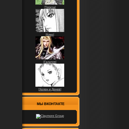
[
Тереза
]
[
Клер
]
[
Галатея
]
[
Хелен и Денев
]
МЫ ВКОНТАКТЕ