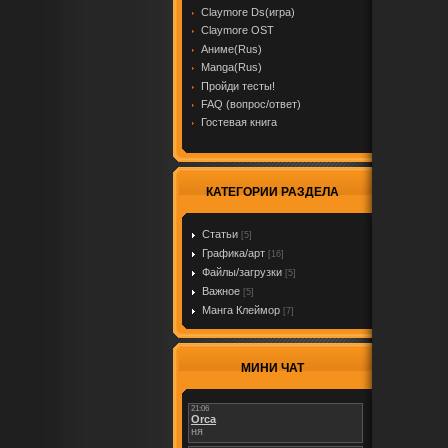
Claymore Ds(игра)
Claymore OST
Аниме(Rus)
Manga(Rus)
Пройди тесты!
FAQ (вопрос/ответ)
Гостевая книга
КАТЕГОРИИ РАЗДЕЛА
Cтатьи
[5]
Графика/арт
[16]
Файлы/загрузки
[5]
Важное
[5]
Манга Клеймор
[7]
МИНИ ЧАТ