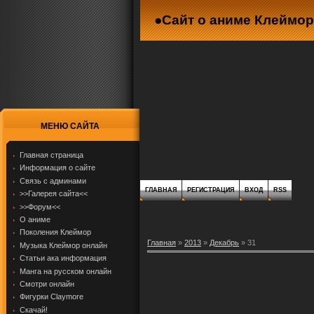
●Сайт о аниме Клеймор
МЕНЮ САЙТА
Главная страница
Информация о сайте
Связь с админами
ГЛАВНАЯ
РЕГИСТРАЦИЯ
ВХОД
RSS
>>Галерея сайта<<
>>Форум<<
О аниме
Поколения Клеймор
Главная
»
2013
»
Декабрь
»
31
Музыка Клеймор онлайн
Статьи ака информация
Манга на русском онлайн
Смотри онлайн
Фигурки Claymore
Скачай!