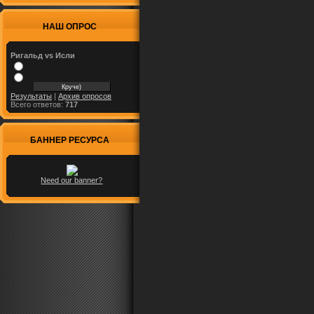
НАШ ОПРОС
Ригальд vs Исли
Результаты
|
Архив опросов
Всего ответов:
717
БАННЕР РЕСУРСА
Need our banner?