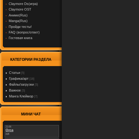
Claymore Ds(игра)
Claymore OST
Аниме(Rus)
Manga(Rus)
Пройди тесты!
FAQ (вопрос/ответ)
Гостевая книга
КАТЕГОРИИ РАЗДЕЛА
Cтатьи
[5]
Графика/арт
[16]
Файлы/загрузки
[5]
Важное
[5]
Манга Клеймор
[7]
МИНИ ЧАТ