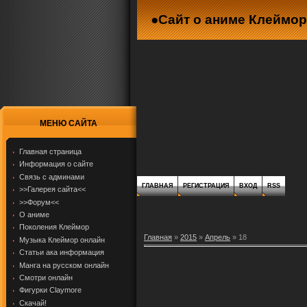
●Сайт о аниме Клеймор
МЕНЮ САЙТА
Главная страница
Информация о сайте
Связь с админами
ГЛАВНАЯ
РЕГИСТРАЦИЯ
ВХОД
RSS
>>Галерея сайта<<
>>Форум<<
О аниме
Поколения Клеймор
Главная
»
2015
»
Апрель
»
18
Музыка Клеймор онлайн
Статьи ака информация
Манга на русском онлайн
Смотри онлайн
Фигурки Claymore
Скачай!