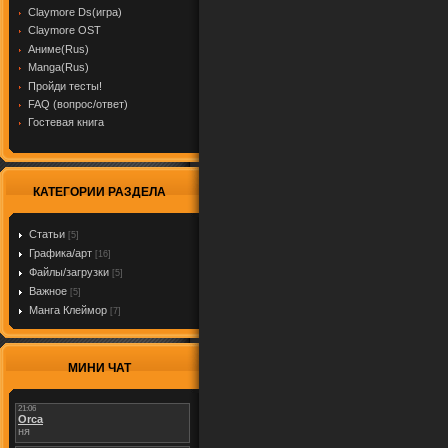
Claymore Ds(игра)
Claymore OST
Аниме(Rus)
Manga(Rus)
Пройди тесты!
FAQ (вопрос/ответ)
Гостевая книга
КАТЕГОРИИ РАЗДЕЛА
Cтатьи
[5]
Графика/арт
[16]
Файлы/загрузки
[5]
Важное
[5]
Манга Клеймор
[7]
МИНИ ЧАТ